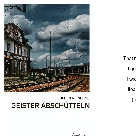
That 
I g
I wa
I flo
(