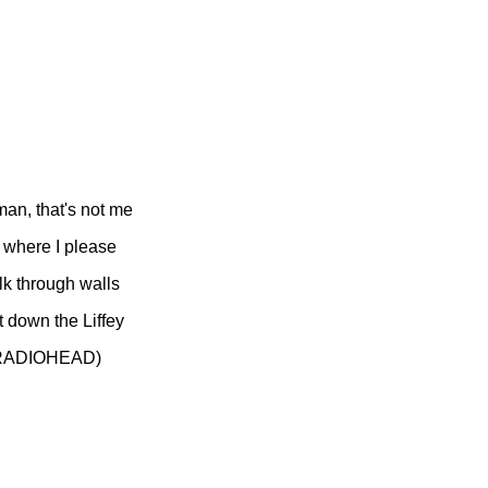
man, that's not me
o where I please
lk through walls
at down the Liffey
RADIOHEAD)